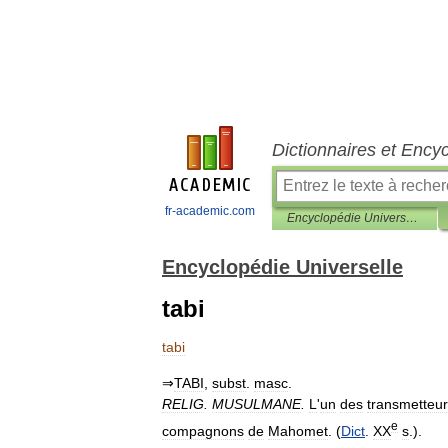
Dictionnaires et Ency
fr-academic.com
Encyclopédie Universelle
Encyclopédie Universelle
tabi
tabi
⇒
TABI
,
subst
.
masc
.
RELIG
.
MUSULMANE
.
L
'
un
des
transmetteu
e
compagnons
de
Mahomet
. (
Dict
.
XX
s
.).