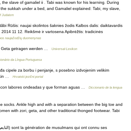
 the slave of gamaliel ii . Tabi was known for his learning. During
n the sukkah under a bed, and Gamaliel explained: Tabi, my slave,
f Judaism
ãbi Rūšis: naujai skolintos šaknies žodis Kalbos dalis: daiktavardis
: 2014 11 12. Reikšmė ir vartosena Apibrėžtis: tradicinės
lbos naujažodžių duomenynas
zu Geta getragen werden …
Universal-Lexikon
cionário da Língua Portuguesa
a cipele za borbu i penjanje, s posebno izdvojenim velikim
rkin …
Hrvatski jezični portal
da, con labores ondeadas y que forman aguas …
Diccionario de la lengua
e socks. Ankle high and with a separation between the big toe and
men with zori, geta, and other traditional thonged footwear. Tabi