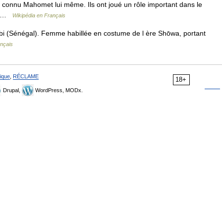
onnu Mahomet lui même. Ils ont joué un rôle important dans le
a… …
Wikipédia en Français
bi (Sénégal). Femme habillée en costume de l ère Shōwa, portant
ançais
ique
,
RÉCLAME
18+
Drupal,
WordPress, MODx.