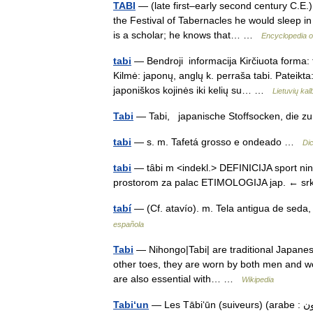
TABI
— (late first–early second century C.E.),
the Festival of Tabernacles he would sleep i
is a scholar; he knows that… …
Encyclopedia o
tabi
— Bendroji informacija Kirčiuota forma: t
Kilmė: japonų, anglų k. perraša tabi. Pateikta
japoniškos kojinės iki kelių su… …
Lietuvių ka
Tabi
— Tabi, japanische Stoffsocken, die 
tabi
— s. m. Tafetá grosso e ondeado …
Di
tabi
— tȃbi m <indekl.> DEFINICIJA sport ninđ
prostorom za palac ETIMOLOGIJA jap. ← s
tabí
— (Cf. atavío). m. Tela antigua de se
española
Tabi
— Nihongo|Tabi| are traditional Japanes
other toes, they are worn by both men and wo
are also essential with… …
Wikipedia
Tabi‘un
— Les Tābi‘ūn (suiveurs) (arabe : التابعون) sont la génération de musulmans qui ont connu ses