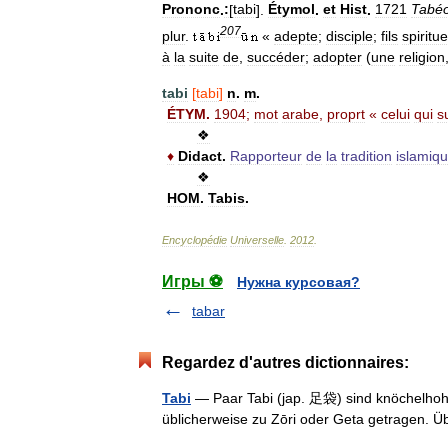
Prononc
.
:
[
tabi
].
Étymol
.
et
Hist
.
1721
Tabé
207
plur
.
«
adepte
;
disciple
;
fils
spiritue
à
la
suite
de
,
succéder
;
adopter
(
une
religion
tabi
[
tabi
]
n
.
m
.
ÉTYM
.
1904
;
mot
arabe
,
proprt
«
celui
qui
su
❖
♦
Didact
.
Rapporteur
de
la
tradition
islamiq
❖
HOM
.
Tabis
.
Encyclopédie
Universelle
.
2012
.
Игры ⚽
Нужна курсовая?
tabar
Regardez d'autres dictionnaires:
Tabi
— Paar Tabi (jap. 足袋) sind knöchelhoh
üblicherweise zu Zōri oder Geta getragen. 