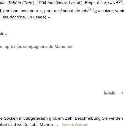
207
oun
,
Tabéïn
(
Trév
.
);
1904
tabi
(
Nouv
.
Lar
.
ill
.
).
Empr
.
à
l
'
ar
.
,
207
l
;
partisan
;
sectateur
»,
part
.
actif
subst
.
de
tabi
a
«
suivre
,
venir
,
une
doctrine
,
un
usage
) ».
it
».
ue
,
après
les
compagnons
de
Mahomet
.
tabide
e Socken mit abgeteiltem großem Zeh. Beschreibung Sie werden
Üblich sind weiße Tabi; Männe …
Deutsch Wikipedia